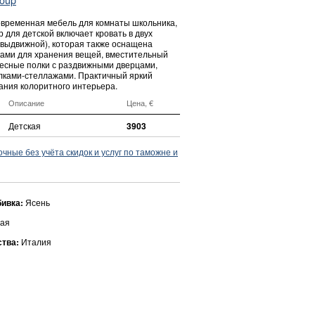
временная мебель для комнаты школьника,
р для детской включает кровать в двух
 выдвижной), которая также оснащена
ами для хранения вещей, вместительный
весные полки с раздвижными дверцами,
олками-стеллажами. Практичный яркий
ания колоритного интерьера.
Описание
Цена, €
Детская
3903
ные без учёта скидок и услуг по таможне и
бивка:
Ясень
ая
ства:
Италия