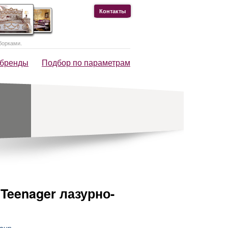
Контакты
борками.
 бренды
Подбор по параметрам
Teenager лазурно-
roup