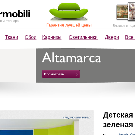
я интерьера
Гарантия лучшей цены
Блокнот с под
Ткани
Обои
Карнизы
Светильники
Двери
Все
Детская 
следующий товар
зеленая
Imab G