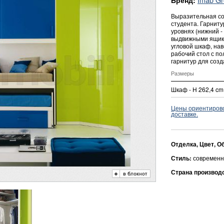
Бренд:
Выразительная со
студента. Гарниту
уровнях (нижний -
выдвижными ящик
угловой шкаф, на
рабочий стол с п
гарнитур для созд
Размеры
Шкаф - H 262,4 cm
Цены ориентировоч
доставке.
Отделка, Цвет, О
Стиль:
современн
Страна производ