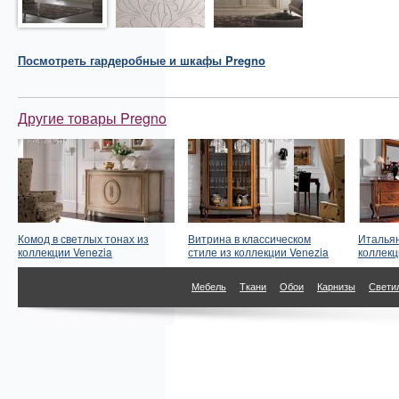
Посмотреть
гардеробные и шкафы
Pregno
Другие товары Pregno
Комод в светлых тонах из
Витрина в классическом
Итальян
коллекции Venezia
стиле из коллекции Venezia
коллекц
Мебель
Ткани
Обои
Карнизы
Свети