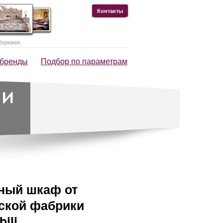
Контакты
борками.
 бренды
Подбор по параметрам
ный шкаф от
ской фабрики
ili