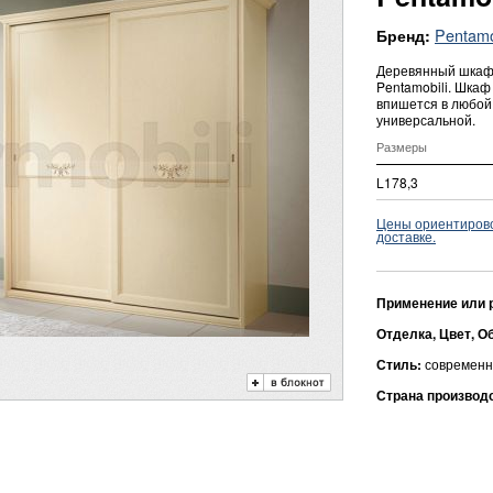
Pentamo
Бренд:
Деревянный шкаф
Pentamobili. Шка
впишется в любой
универсальной.
Размеры
L178,3
Цены ориентировоч
доставке.
Применение или 
Отделка, Цвет, О
Стиль:
современн
Страна производ