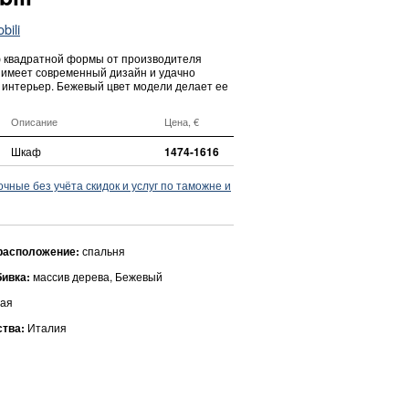
bili
 квадратной формы от производителя
ф имеет современный дизайн и удачно
 интерьер. Бежевый цвет модели делает ее
Описание
Цена, €
Шкаф
1474-1616
ные без учёта скидок и услуг по таможне и
расположение:
спальня
бивка:
массив дерева, Бежевый
ая
ства:
Италия