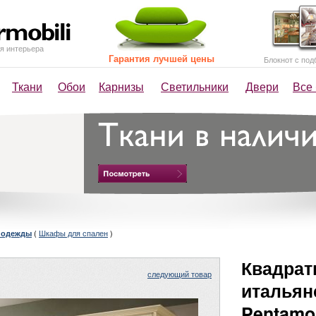
я интерьера
Гарантия лучшей цены
Блокнот с под
Ткани
Обои
Карнизы
Светильники
Двери
Все
(
Шкафы для спален
)
 одежды
Квадрат
следующий товар
итальян
Pentamob