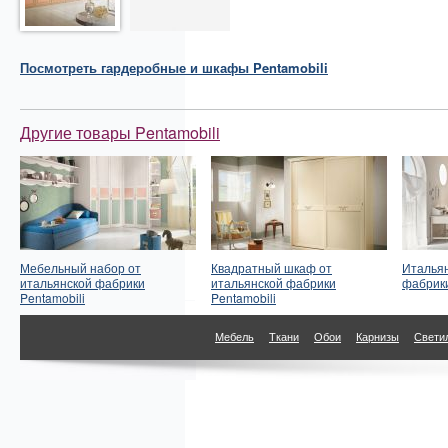
Посмотреть
гардеробные и шкафы
Pentamobili
Другие товары Pentamobili
Мебельный набор от
Квадратный шкаф от
Итальян
итальянской фабрики
итальянской фабрики
фабрики
Pentamobili
Pentamobili
Мебель
Ткани
Обои
Карнизы
Свети