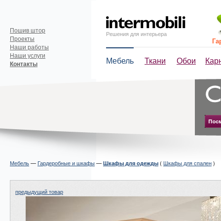
Пошив штор
Решения для интерьера
Проекты
Га
Наши работы
Наши услуги
Мебель
Ткани
Обои
Кар
Контакты
Мебель
—
Гардеробные и шкафы
—
(
Шкафы для спален
)
Шкафы для одежды
предыдущий товар