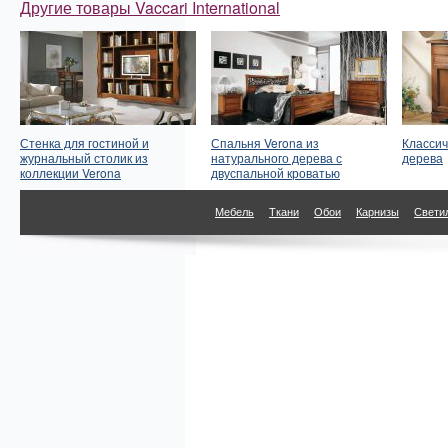
Другие товары Vaccari International
Стенка для гостиной и
Спальня Verona из
Классич
журнальный столик из
натурального дерева с
дерева
коллекции Verona
двуспальной кроватью
Мебель
Ткани
Обои
Карнизы
Свети