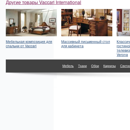
Другие товары Vaccari International
Мебельная композиция для
Массивный письменный стол
Классич
спальни от Vaccari
для кабинета
гостино
телевиз
Verona
Мебель
Ткани
Обои
Карнизы
Свети