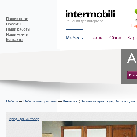
Пошив штор
Решения для интерьера
Проекты
Га
Наши работы
Наши услуги
Мебель
Ткани
Обои
Кар
Контакты
Мебель
—
Мебель для прихожей
—
(
Зеркало в прихожую
,
Вешалки для 
Вешалки
предыдущий товар