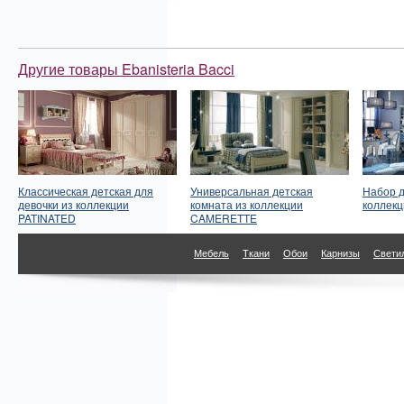
Другие товары Ebanisteria Bacci
Классическая детская для
Универсальная детская
Набор д
девочки из коллекции
комната из коллекции
коллек
PATINATED
CAMERETTE
Мебель
Ткани
Обои
Карнизы
Свети