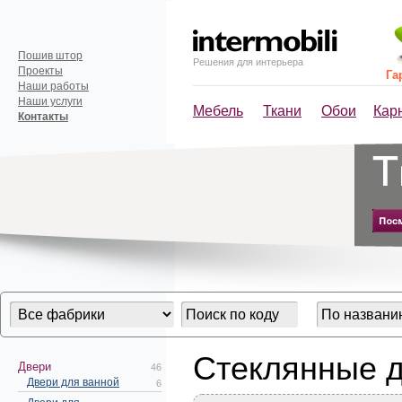
Пошив штор
Решения для интерьера
Проекты
Га
Наши работы
Наши услуги
Мебель
Ткани
Обои
Кар
Контакты
Стеклянные 
Двери
46
Двери для ванной
6
Двери для