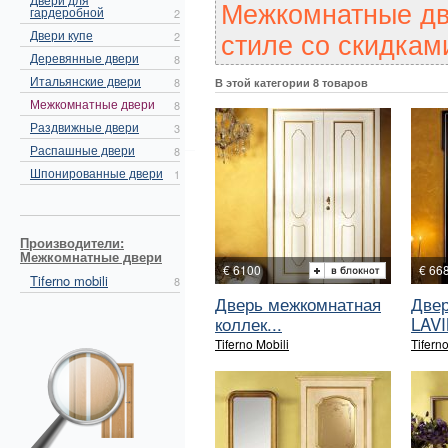
Межкомнатные дв
гардеробной
2
стиле со скидкам
Двери купе
2
Деревянные двери
8
Итальянские двери
8
В этой категории 8 товаров
Межкомнатные двери
8
Раздвижные двери
3
Распашные двери
8
Шпонированные двери
1
Производители:
Межкомнатные двери
€ 6100
€ 66
Tiferno mobili
8
Дверь межкомнатная
Двер
коллек...
LAVI
Tiferno Mobili
Tiferno