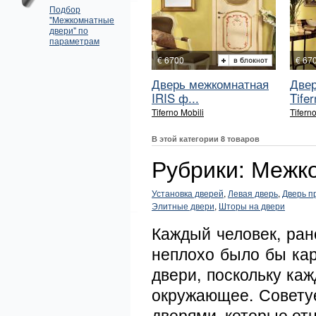
Подбор
"Межкомнатные
двери" по
параметрам
€ 6700
€ 67
Дверь межкомнатная
Двер
IRIS ф...
Tifer
Tiferno Mobili
Tiferno
В этой категории 8 товаров
Рубрики: Межк
Установка дверей
,
Левая дверь
,
Дверь п
Элитные двери
,
Шторы на двери
Каждый человек, ран
неплохо было бы ка
двери, поскольку ка
окружающее. Совету
дверями, которые от