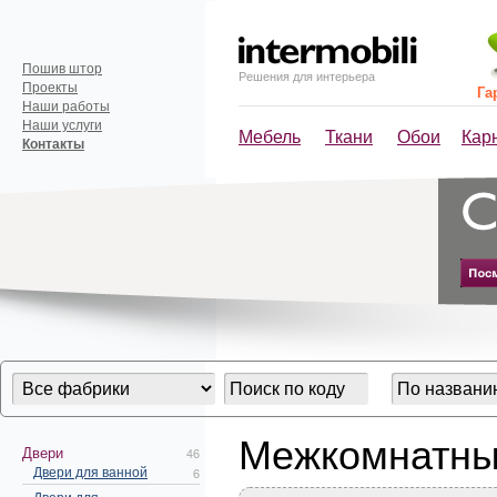
Пошив штор
Решения для интерьера
Проекты
Га
Наши работы
Наши услуги
Мебель
Ткани
Обои
Кар
Контакты
Межкомнатны
Двери
46
Двери для ванной
6
Двери для