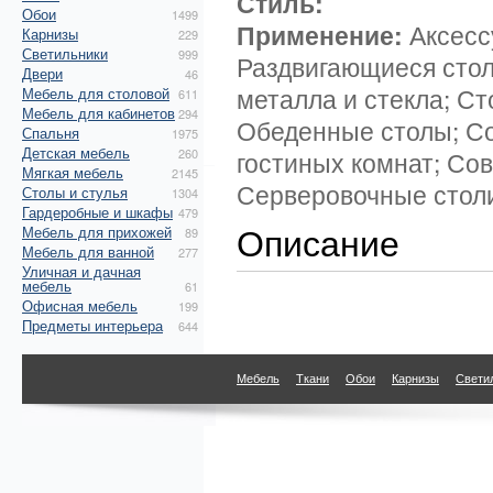
Стиль:
Обои
1499
Применение:
Аксесс
Карнизы
229
Светильники
999
Раздвигающиеся стол
Двери
46
металла и стекла; Ст
Мебель для столовой
611
Мебель для кабинетов
294
Обеденные столы; С
Спальня
1975
Детская мебель
260
гостиных комнат; Сов
Мягкая мебель
2145
Серверовочные столи
Столы и стулья
1304
Гардеробные и шкафы
479
Описание
Мебель для прихожей
89
Мебель для ванной
277
Уличная и дачная
мебель
61
Офисная мебель
199
Предметы интерьера
644
Мебель
Ткани
Обои
Карнизы
Свети