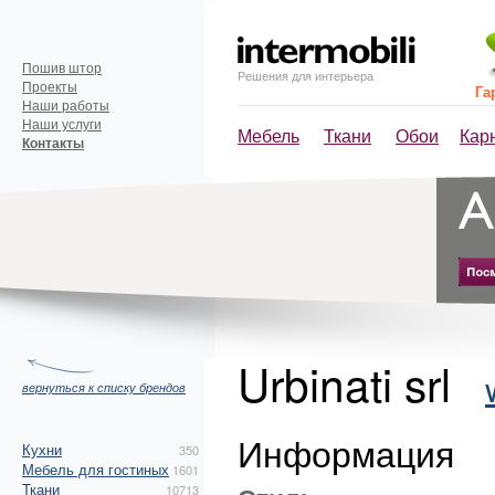
Пошив штор
Решения для интерьера
Проекты
Га
Наши работы
Наши услуги
Мебель
Ткани
Обои
Кар
Контакты
Urbinati srl
вернуться к списку брендов
Информация
Кухни
350
Мебель для гостиных
1601
Ткани
10713