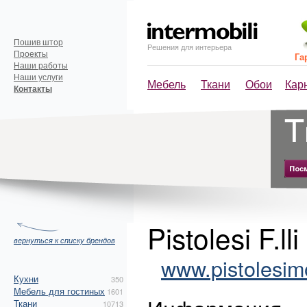
Пошив штор
Решения для интерьера
Проекты
Га
Наши работы
Наши услуги
Мебель
Ткани
Обои
Кар
Контакты
Pistolesi F.l
вернуться к списку брендов
www.pistolesim
Кухни
350
Мебель для гостиных
1601
Ткани
10713