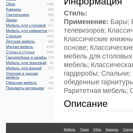
Информация
Обои
1499
Карнизы
229
Стиль:
Светильники
999
Применение:
Бары; 
Двери
46
Мебель для столовой
611
телевизоров; Классич
Мебель для кабинетов
294
Спальня
1975
Классические книжны
Детская мебель
260
основе; Классические
Мягкая мебель
2145
Столы и стулья
1304
мебель для столовых
Гардеробные и шкафы
479
мебель; Классическа
Мебель для прихожей
89
Мебель для ванной
277
гардеробы; Спальни;
Уличная и дачная
мебель
61
обеденные гарнитуры
Офисная мебель
199
Предметы интерьера
Раритетная мебель; С
644
Описание
Мебель
Ткани
Обои
Карнизы
Свети