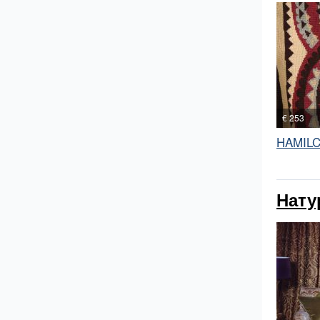
€ 253
HAMIL
Нату