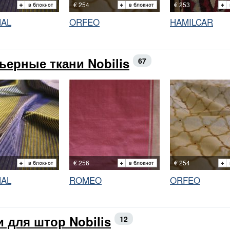
€ 254
€ 253
NAL
ORFEO
HAMILCAR
ьерные ткани Nobilis
67
€ 256
€ 254
NAL
ROMEO
ORFEO
и для штор Nobilis
12