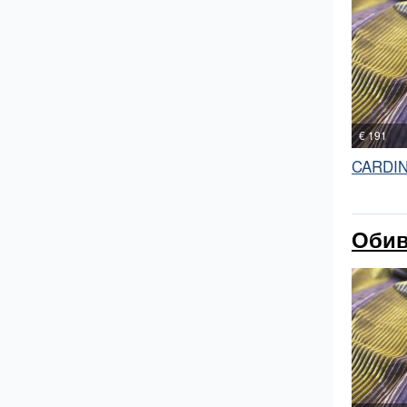
€ 191
CARDI
Обив