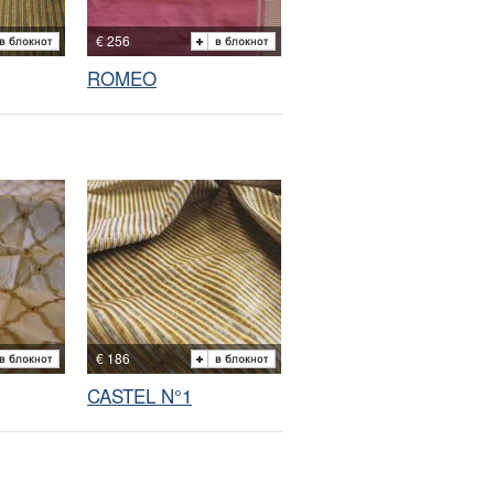
€ 256
ROMEO
€ 186
CASTEL N°1