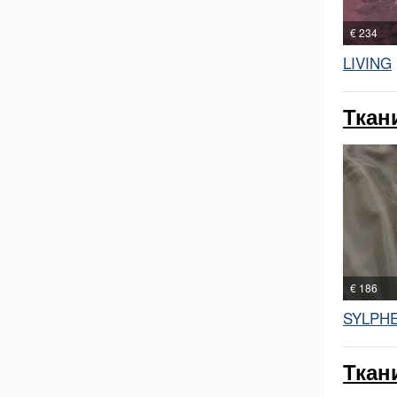
€ 234
LIVING
Ткан
€ 186
SYLPH
Ткани