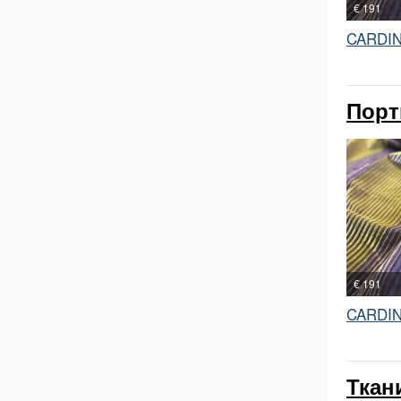
€ 191
CARDI
Порт
€ 191
CARDI
Ткан