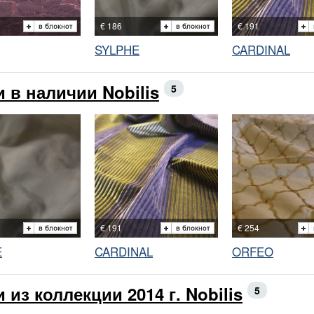
€ 186
€ 191
SYLPHE
CARDINAL
и в наличии Nobilis
5
€ 191
€ 254
E
CARDINAL
ORFEO
 из коллекции 2014 г. Nobilis
5