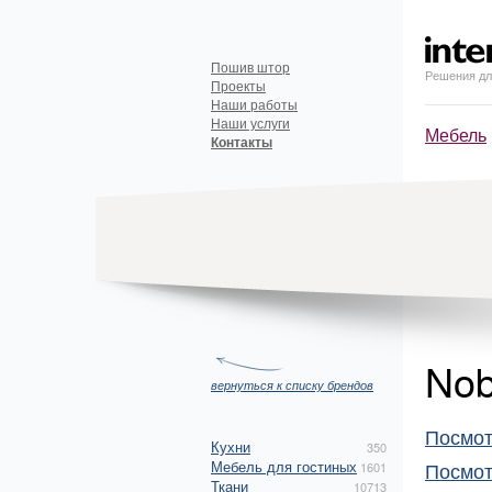
Пошив штор
Решения дл
Проекты
Наши работы
Наши услуги
Мебель
Контакты
Nob
вернуться к списку брендов
Посмот
Кухни
350
Мебель для гостиных
Посмот
1601
Ткани
10713