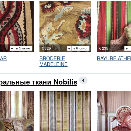
€ 329
€ 235
CAR
BRODERIE
RAYURE ATHE
MADELEINE
ральные ткани Nobilis
4