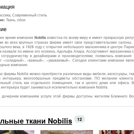
мация
ссика, Современный стиль
ие:
Ткань, обои
ние
ее время компания
Nobilis
известна по всему миру и имеет прекрасную репу
ки во всех крупных странах фирма имеет свои представительские салоны, 
ошлого века, в 1928 году с открытия небольшого магазинчика в центре Пари
к назвали по имени его хозяина, Адольфа Алара. Ассортимент магазинчика с
 сотрудничеству в дизайнерами и производителями, появилась компания 
т «солидный», «важный», «уважаемый». Сегодня клиентами компании явля
дные компании.
ах фирмы Nobilis можно приобрести различные виды мебели, аксессуары, тк
я интерьера, многообразные предметы обстановки. ПО желанию клиента
льный стиль как отдельного помещения, так и целого дома или офиса. В
 интерьера будет заниматься исключительно компания Nobilis.
 дочерним компаниям услуги этой фирмы доступны жителям Ближнего Во
льные ткани Nobilis
12