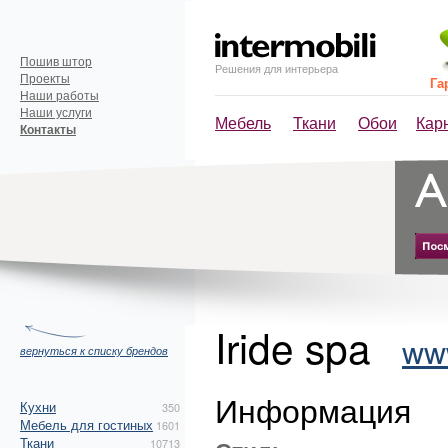
Пошив штор
Решения для интерьера
Проекты
Га
Наши работы
Наши услуги
Мебель
Ткани
Обои
Кар
Контакты
Iride spa
www
вернуться к списку брендов
Информация
Кухни
350
Мебель для гостиных
1601
Ткани
10713