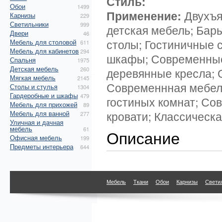
Стиль:
Обои
1499
Применение:
Двухъя
Карнизы
229
Светильники
999
детская мебель; Бар
Двери
46
столы; Гостиничные 
Мебель для столовой
611
Мебель для кабинетов
294
шкафы; Современные
Спальня
1975
Детская мебель
260
деревянные кресла; 
Мягкая мебель
2145
Современнная мебел
Столы и стулья
1304
Гардеробные и шкафы
479
гостиных комнат; Со
Мебель для прихожей
89
кровати; Классическа
Мебель для ванной
277
Уличная и дачная
мебель
61
Описание
Офисная мебель
199
Предметы интерьера
644
Мебель
Ткани
Обои
Карнизы
Свети