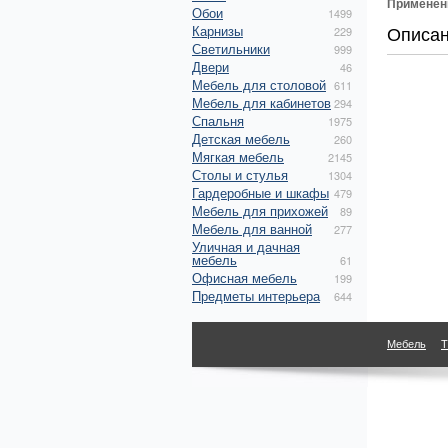
Применен
Обои
1499
Описа
Карнизы
229
Светильники
999
Двери
46
Мебель для столовой
611
Мебель для кабинетов
294
Спальня
1975
Детская мебель
260
Мягкая мебель
2145
Столы и стулья
1304
Гардеробные и шкафы
479
Мебель для прихожей
89
Мебель для ванной
277
Уличная и дачная
мебель
61
Офисная мебель
199
Предметы интерьера
644
Мебель
Т