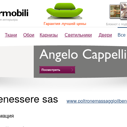
я интерьера
Гарантия лучшей цены
Блокнот с под
Ткани
Обои
Карнизы
Светильники
Двери
Все
Benessere sas
www.poltronemassaggioilben
мация