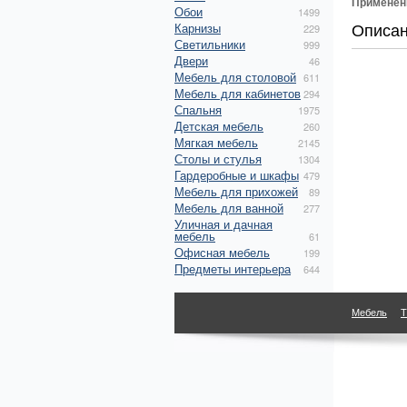
Применен
Обои
1499
Описа
Карнизы
229
Светильники
999
Двери
46
Мебель для столовой
611
Мебель для кабинетов
294
Спальня
1975
Детская мебель
260
Мягкая мебель
2145
Столы и стулья
1304
Гардеробные и шкафы
479
Мебель для прихожей
89
Мебель для ванной
277
Уличная и дачная
мебель
61
Офисная мебель
199
Предметы интерьера
644
Мебель
Т