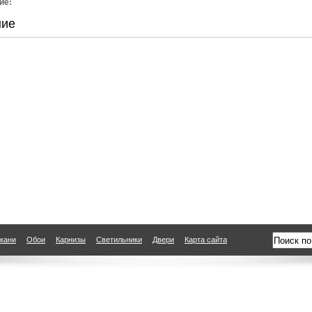
ие:
ние
кани
Обои
Карнизы
Светильники
Двери
Карта сайта