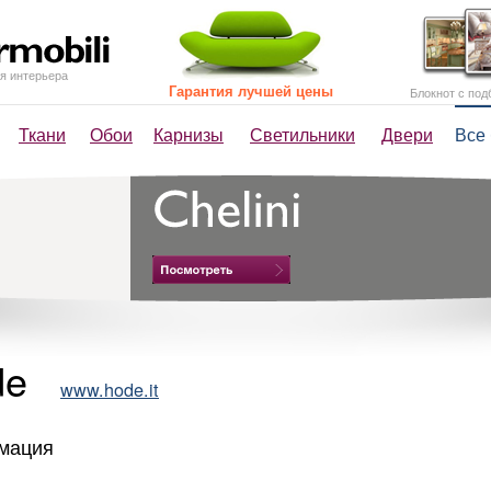
я интерьера
Гарантия лучшей цены
Блокнот с под
Ткани
Обои
Карнизы
Светильники
Двери
Все
de
www.hode.it
мация