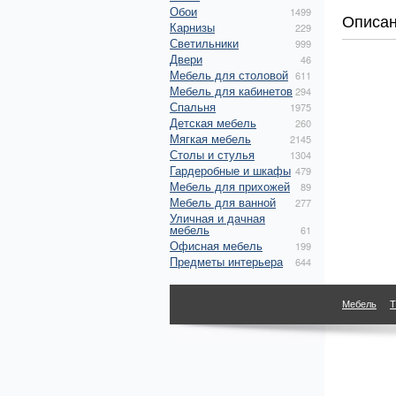
Обои
1499
Описа
Карнизы
229
Светильники
999
Двери
46
Мебель для столовой
611
Мебель для кабинетов
294
Спальня
1975
Детская мебель
260
Мягкая мебель
2145
Столы и стулья
1304
Гардеробные и шкафы
479
Мебель для прихожей
89
Мебель для ванной
277
Уличная и дачная
мебель
61
Офисная мебель
199
Предметы интерьера
644
Мебель
Т