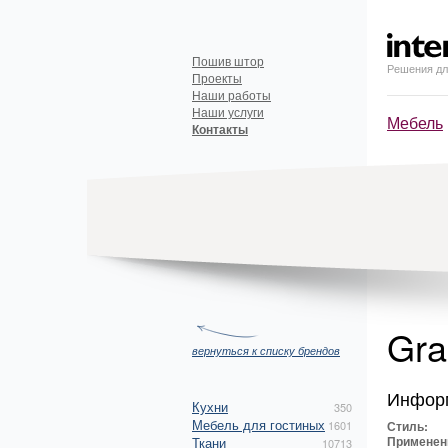
Пошив штор
Решения дл
Проекты
Наши работы
Наши услуги
Мебель
Контакты
Gra
вернуться к списку брендов
Инфор
Кухни
350
Мебель для гостиных
1601
Стиль:
Применен
Ткани
10713