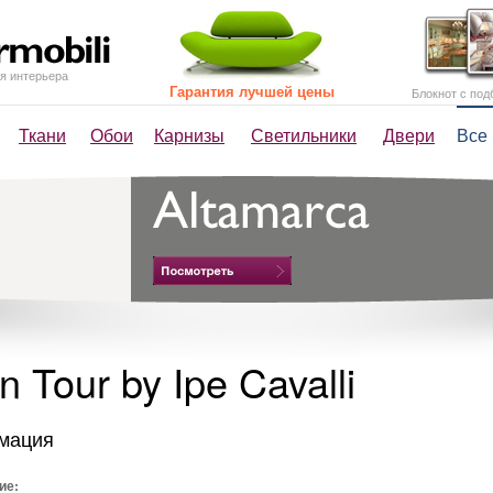
я интерьера
Гарантия лучшей цены
Блокнот с под
Ткани
Обои
Карнизы
Светильники
Двери
Все
n Tour by Ipe Cavalli
мация
ие: