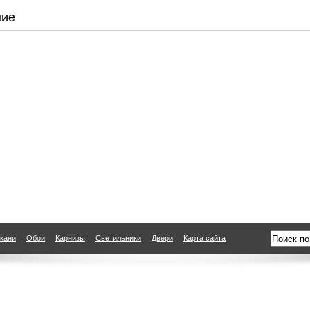
ние
кани
Обои
Карнизы
Светильники
Двери
Карта сайта