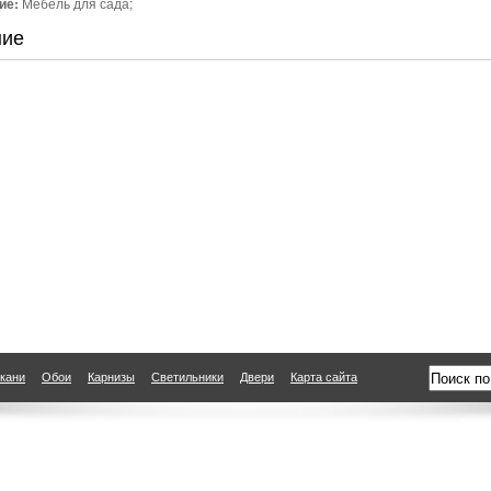
ие:
Мебель для сада;
ние
кани
Обои
Карнизы
Светильники
Двери
Карта сайта