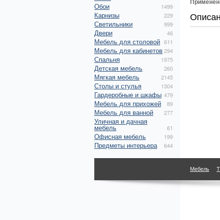
Применен
Обои
1499
Описа
Карнизы
229
Светильники
999
Двери
46
Мебель для столовой
611
Мебель для кабинетов
294
Спальня
1975
Детская мебель
260
Мягкая мебель
2145
Столы и стулья
1304
Гардеробные и шкафы
479
Мебель для прихожей
89
Мебель для ванной
277
Уличная и дачная
мебель
61
Офисная мебель
199
Предметы интерьера
644
Мебель
Т