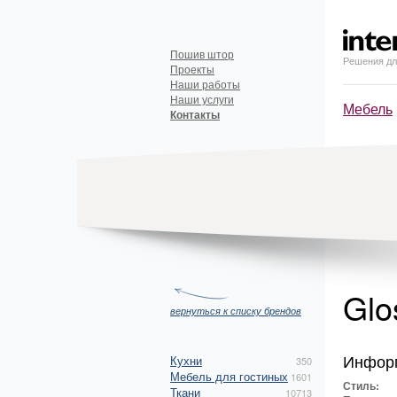
Пошив штор
Решения дл
Проекты
Наши работы
Наши услуги
Мебель
Контакты
Glo
вернуться к списку брендов
Инфор
Кухни
350
Мебель для гостиных
1601
Стиль:
Ткани
10713