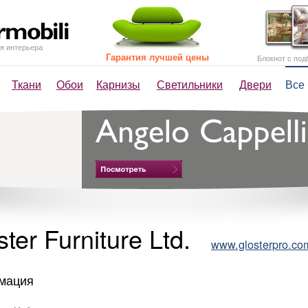
я интерьера
Гарантия лучшей цены
Блокнот с под
Ткани
Обои
Карнизы
Светильники
Двери
Все
ster Furniture Ltd.
www.glosterpro.co
мация