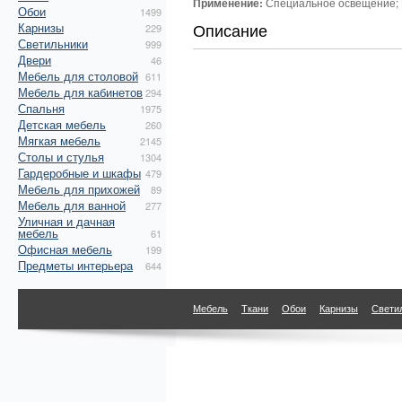
Применение:
Специальное освещение; 
Обои
1499
Описание
Карнизы
229
Светильники
999
Двери
46
Мебель для столовой
611
Мебель для кабинетов
294
Спальня
1975
Детская мебель
260
Мягкая мебель
2145
Столы и стулья
1304
Гардеробные и шкафы
479
Мебель для прихожей
89
Мебель для ванной
277
Уличная и дачная
мебель
61
Офисная мебель
199
Предметы интерьера
644
Мебель
Ткани
Обои
Карнизы
Свети