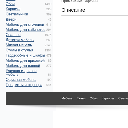
Применение:
картины
Обои
1499
Описание
Карнизы
229
Светильники
999
Двери
46
Мебель для столовой
611
Мебель для кабинетов
294
Спальня
1975
Детская мебель
260
Мягкая мебель
2145
Столы и стулья
1304
Гардеробные и шкафы
479
Мебель для прихожей
89
Мебель для ванной
277
Уличная и дачная
мебель
61
Офисная мебель
199
Предметы интерьера
644
Мебель
Ткани
Обои
Карнизы
Свети