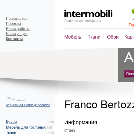
Пошив штор
Решения для интерьера
Проекты
Га
Наши работы
Наши услуги
Мебель
Ткани
Обои
Кар
Контакты
Franco Bertozz
вернуться к списку брендов
Информация
Кухни
350
Мебель для гостиных
1601
Стиль:
Ткани
10713