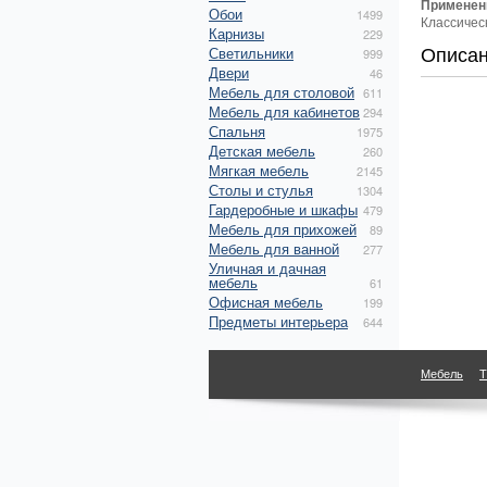
Применен
Обои
1499
Классичес
Карнизы
229
Описа
Светильники
999
Двери
46
Мебель для столовой
611
Мебель для кабинетов
294
Спальня
1975
Детская мебель
260
Мягкая мебель
2145
Столы и стулья
1304
Гардеробные и шкафы
479
Мебель для прихожей
89
Мебель для ванной
277
Уличная и дачная
мебель
61
Офисная мебель
199
Предметы интерьера
644
Мебель
Т