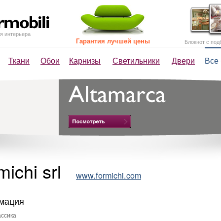
я интерьера
Гарантия лучшей цены
Блокнот с под
Ткани
Обои
Карнизы
Светильники
Двери
Все
michi srl
www.formichi.com
мация
ссика