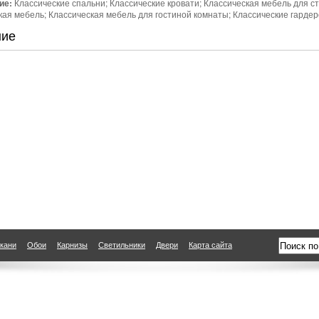
ие:
Классические спальни; Классические кровати; Классическая мебель для с
кая мебель; Классическая мебель для гостиной комнаты; Классические гарде
ние
кани
Обои
Карнизы
Светильники
Двери
Карта сайта