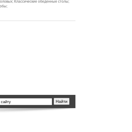
толовых; Классические обеденные столы;
робы;