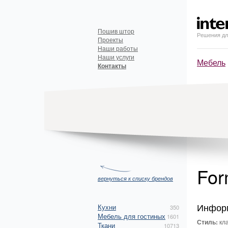
Пошив штор
Решения дл
Проекты
Наши работы
Наши услуги
Мебель
Контакты
For
вернуться к списку брендов
Инфор
Кухни
350
Мебель для гостиных
1601
Стиль:
кла
Ткани
10713