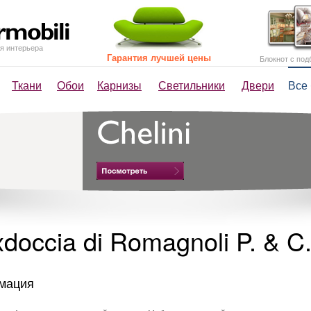
я интерьера
Гарантия лучшей цены
Блокнот с под
Ткани
Обои
Карнизы
Светильники
Двери
Все
xdoccia di Romagnoli P. & C
мация