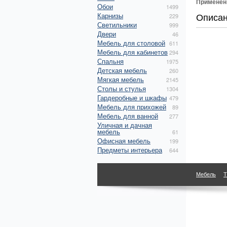
Применен
Обои
1499
Описа
Карнизы
229
Светильники
999
Двери
46
Мебель для столовой
611
Мебель для кабинетов
294
Спальня
1975
Детская мебель
260
Мягкая мебель
2145
Столы и стулья
1304
Гардеробные и шкафы
479
Мебель для прихожей
89
Мебель для ванной
277
Уличная и дачная
мебель
61
Офисная мебель
199
Предметы интерьера
644
Мебель
Т