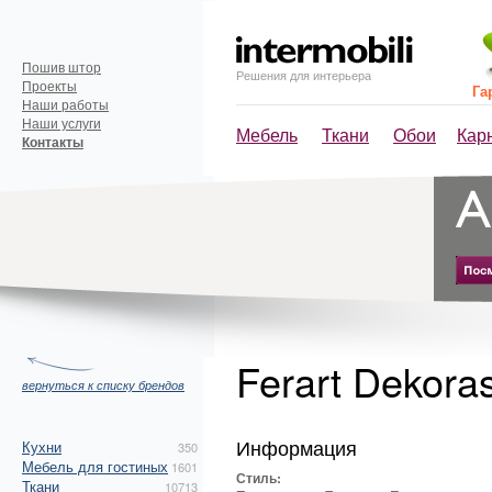
Пошив штор
Решения для интерьера
Проекты
Га
Наши работы
Наши услуги
Мебель
Ткани
Обои
Кар
Контакты
Ferart Dekoras
вернуться к списку брендов
Информация
Кухни
350
Мебель для гостиных
1601
Стиль:
Ткани
10713