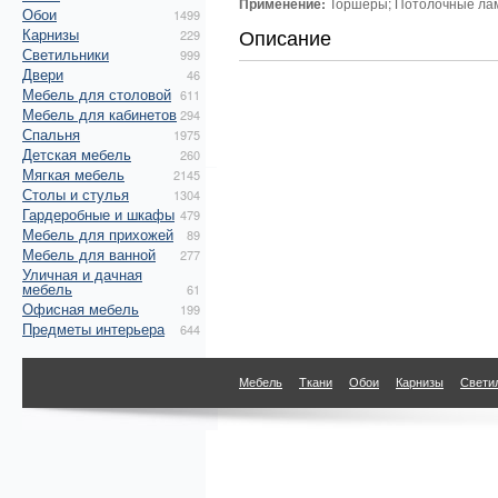
Применение:
Торшеры; Потолочные лам
Обои
1499
Описание
Карнизы
229
Светильники
999
Двери
46
Мебель для столовой
611
Мебель для кабинетов
294
Спальня
1975
Детская мебель
260
Мягкая мебель
2145
Столы и стулья
1304
Гардеробные и шкафы
479
Мебель для прихожей
89
Мебель для ванной
277
Уличная и дачная
мебель
61
Офисная мебель
199
Предметы интерьера
644
Мебель
Ткани
Обои
Карнизы
Свети