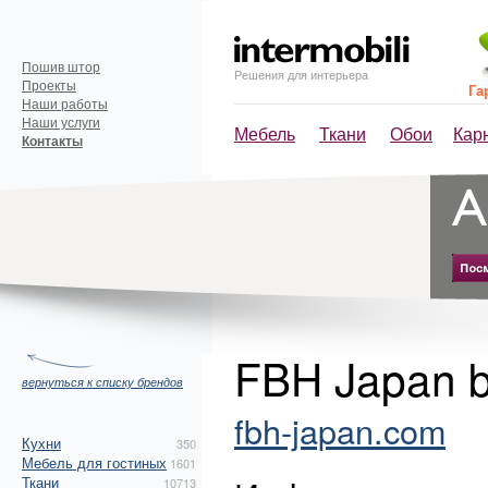
Пошив штор
Решения для интерьера
Проекты
Га
Наши работы
Наши услуги
Мебель
Ткани
Обои
Кар
Контакты
FBH Japan b
вернуться к списку брендов
fbh-japan.com
Кухни
350
Мебель для гостиных
1601
Ткани
10713