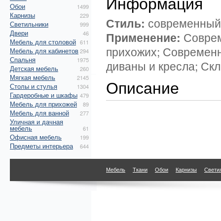
Информация
Обои
1499
Карнизы
229
Стиль:
современный
Светильники
999
Двери
46
Применение:
Соврем
Мебель для столовой
611
прихожих; Современн
Мебель для кабинетов
294
Спальня
1975
диваны и кресла; Ск
Детская мебель
260
Мягкая мебель
2145
Описание
Столы и стулья
1304
Гардеробные и шкафы
479
Мебель для прихожей
89
Мебель для ванной
277
Уличная и дачная
мебель
61
Офисная мебель
199
Предметы интерьера
644
Мебель
Ткани
Обои
Карнизы
Свети