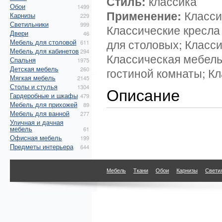
Стиль:
классика
Обои
1499
Применение:
Класси
Карнизы
229
Светильники
999
Классические кресла
Двери
46
для столовых; Класс
Мебель для столовой
611
Мебель для кабинетов
294
Классическая мебель
Спальня
1975
Детская мебель
260
гостиной комнаты; К
Мягкая мебель
2145
Столы и стулья
1304
Описание
Гардеробные и шкафы
479
Мебель для прихожей
89
Мебель для ванной
277
Уличная и дачная
мебель
61
Офисная мебель
199
Предметы интерьера
644
Мебель
Ткани
Обои
Карнизы
Свети