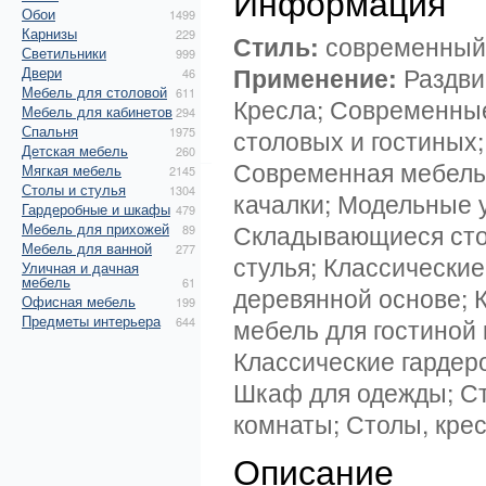
Информация
Обои
1499
Карнизы
229
Стиль:
современный 
Светильники
999
Применение:
Раздви
Двери
46
Мебель для столовой
611
Кресла; Современные
Мебель для кабинетов
294
Спальня
1975
столовых и гостиных
Детская мебель
260
Современная мебель 
Мягкая мебель
2145
Столы и стулья
1304
качалки; Модельные у
Гардеробные и шкафы
479
Складывающиеся сто
Мебель для прихожей
89
Мебель для ванной
277
стулья; Классически
Уличная и дачная
мебель
61
деревянной основе; 
Офисная мебель
199
Предметы интерьера
мебель для гостиной 
644
Классические гардер
Шкаф для одежды; Ст
комнаты; Столы, крес
Описание