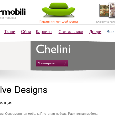
я интерьера
Гарантия лучшей цены
Блокнот с под
Ткани
Обои
Карнизы
Светильники
Двери
Все
lve Designs
мация
ие:
Современнная мебель; Плетеная мебель; Раритетная мебель;