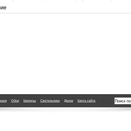
ние
кани
Обои
Карнизы
Светильники
Двери
Карта сайта