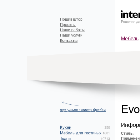
Пошив штор
Решения дл
Проекты
Наши работы
Наши услуги
Мебель
Контакты
Evo
вернуться к списку брендов
Инфор
Кухни
350
Мебель для гостиных
1601
Стиль:
Ткани
Применен
10713