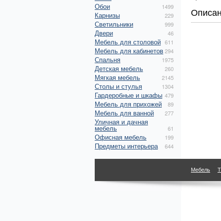
Обои
1499
Описа
Карнизы
229
Светильники
999
Двери
46
Мебель для столовой
611
Мебель для кабинетов
294
Спальня
1975
Детская мебель
260
Мягкая мебель
2145
Столы и стулья
1304
Гардеробные и шкафы
479
Мебель для прихожей
89
Мебель для ванной
277
Уличная и дачная
мебель
61
Офисная мебель
199
Предметы интерьера
644
Мебель
Т