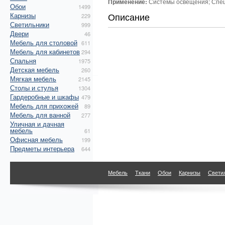
Применение:
Системы освещения; Спец
Обои
1499
Описание
Карнизы
229
Светильники
999
Двери
46
Мебель для столовой
611
Мебель для кабинетов
294
Спальня
1975
Детская мебель
260
Мягкая мебель
2145
Столы и стулья
1304
Гардеробные и шкафы
479
Мебель для прихожей
89
Мебель для ванной
277
Уличная и дачная
мебель
61
Офисная мебель
199
Предметы интерьера
644
Мебель
Ткани
Обои
Карнизы
Свети