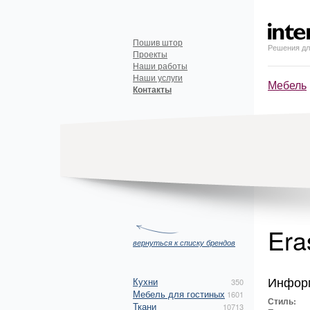
Пошив штор
Решения дл
Проекты
Наши работы
Наши услуги
Мебель
Контакты
Era
вернуться к списку брендов
Инфор
Кухни
350
Мебель для гостиных
1601
Стиль:
Ткани
10713