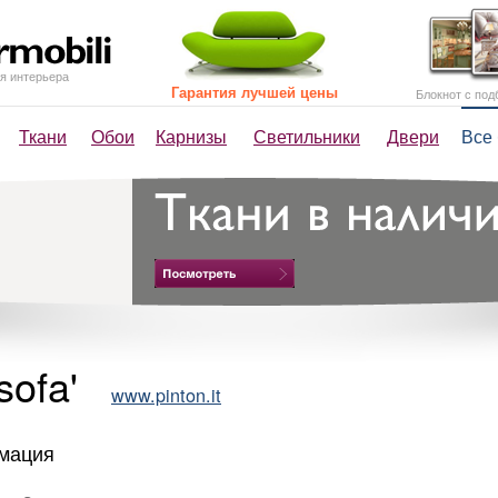
я интерьера
Гарантия лучшей цены
Блокнот с под
Ткани
Обои
Карнизы
Светильники
Двери
Все
sofa'
www.pinton.it
мация