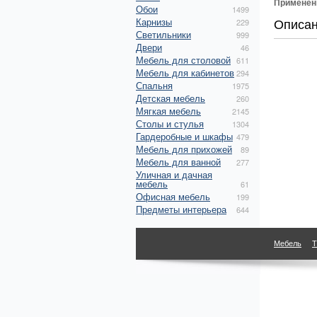
Применен
Обои
1499
Описа
Карнизы
229
Светильники
999
Двери
46
Мебель для столовой
611
Мебель для кабинетов
294
Спальня
1975
Детская мебель
260
Мягкая мебель
2145
Столы и стулья
1304
Гардеробные и шкафы
479
Мебель для прихожей
89
Мебель для ванной
277
Уличная и дачная
мебель
61
Офисная мебель
199
Предметы интерьера
644
Мебель
Т