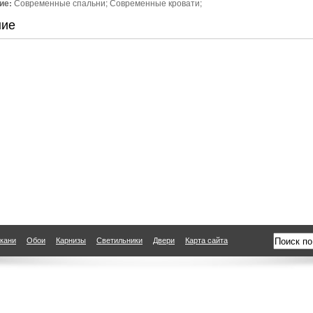
ие:
Современные спальни; Современные кровати;
ние
кани
Обои
Карнизы
Светильники
Двери
Карта сайта