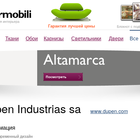
я интерьера
Гарантия лучшей цены
Блокнот с под
Ткани
Обои
Карнизы
Светильники
Двери
Все
en Industrias sa
www.dupen.com
мация
временный дизайн