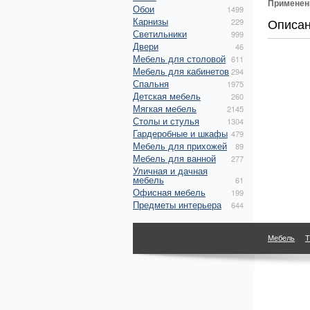
Применен
Обои
1499
Карнизы
Описа
229
Светильники
999
Двери
46
Мебель для столовой
611
Мебель для кабинетов
294
Спальня
1975
Детская мебель
260
Мягкая мебель
2145
Столы и стулья
1304
Гардеробные и шкафы
479
Мебель для прихожей
89
Мебель для ванной
277
Уличная и дачная
мебель
61
Офисная мебель
199
Предметы интерьера
644
Мебель
Т