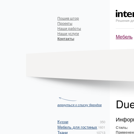
Пошив штор
Решения дл
Проекты
Наши работы
Наши услуги
Мебель
Контакты
Due
вернуться к списку брендов
Инфор
Кухни
350
Мебель для гостиных
1601
Стиль:
Ткани
Применен
10713