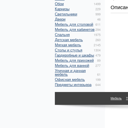
Обои
1499
Описа
Карнизы
229
Светильники
999
Двери
46
Мебель для столовой
611
Мебель для кабинетов
294
Спальня
1975
Детская мебель
260
Мягкая мебель
2145
Столы и стулья
1304
Гардеробные и шкафы
479
Мебель для прихожей
89
Мебель для ванной
277
Уличная и дачная
мебель
61
Офисная мебель
199
Предметы интерьера
644
Мебель
Т