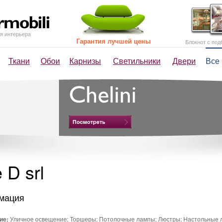
я интерьера
Гарантия лучшей цены
Блокнот с под
Ткани
Обои
Карнизы
Светильники
Двери
Все
 D srl
мация
ие:
Уличное освещение; Торшеры; Потолочные лампы; Люстры; Настольные л