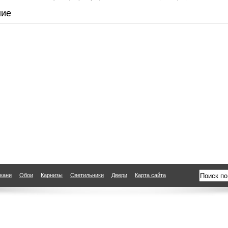
ние
кани
Обои
Карнизы
Светильники
Двери
Карта сайта