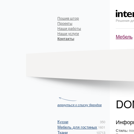
Пошив штор
Решения дл
Проекты
Наши работы
Наши услуги
Мебель
Контакты
DO
вернуться к списку брендов
Инфор
Кухни
350
Мебель для гостиных
1601
Стиль:
пос
Ткани
10713