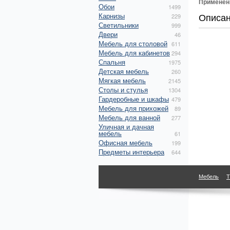
Применен
Обои
1499
Описа
Карнизы
229
Светильники
999
Двери
46
Мебель для столовой
611
Мебель для кабинетов
294
Спальня
1975
Детская мебель
260
Мягкая мебель
2145
Столы и стулья
1304
Гардеробные и шкафы
479
Мебель для прихожей
89
Мебель для ванной
277
Уличная и дачная
мебель
61
Офисная мебель
199
Предметы интерьера
644
Мебель
Т