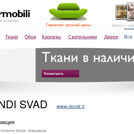
я интерьера
Гарантия лучшей цены
Блокнот с под
Ткани
Обои
Карнизы
Светильники
Двери
Все
NDI SVAD
www.dondi.it
мация
тельное белье, покрывала