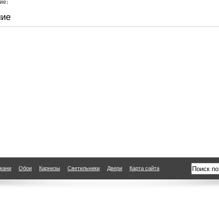
ие:
ние
кани
Обои
Карнизы
Светильники
Двери
Карта сайта