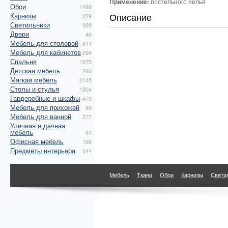
Применение:
постельного белья
Обои
1499
Описание
Карнизы
229
Светильники
999
Двери
46
Мебель для столовой
611
Мебель для кабинетов
294
Спальня
1975
Детская мебель
260
Мягкая мебель
2145
Столы и стулья
1304
Гардеробные и шкафы
479
Мебель для прихожей
89
Мебель для ванной
277
Уличная и дачная
мебель
61
Офисная мебель
199
Предметы интерьера
644
Мебель
Ткани
Обои
Карнизы
Свети