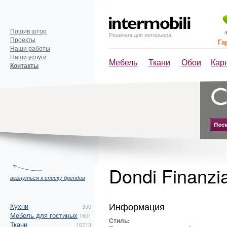
Пошив штор
Решения для интерьера
Проекты
Га
Наши работы
Наши услуги
Мебель
Ткани
Обои
Кар
Контакты
Dondi Finanzi
вернуться к списку брендов
Информация
Кухни
350
Мебель для гостиных
1601
Стиль:
Ткани
10713