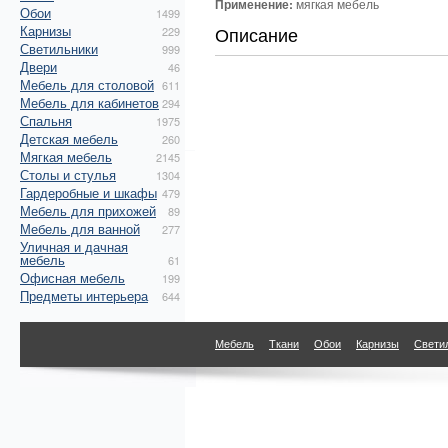
Применение:
мягкая мебель
Обои
1499
Карнизы
Описание
229
Светильники
999
Двери
46
Мебель для столовой
611
Мебель для кабинетов
294
Спальня
1975
Детская мебель
260
Мягкая мебель
2145
Столы и стулья
1304
Гардеробные и шкафы
479
Мебель для прихожей
89
Мебель для ванной
277
Уличная и дачная
мебель
61
Офисная мебель
199
Предметы интерьера
644
Мебель
Ткани
Обои
Карнизы
Свети