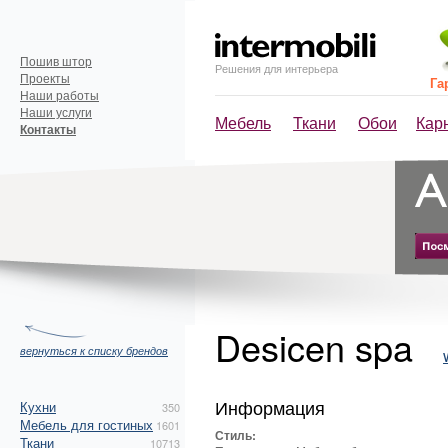
Пошив штор
Решения для интерьера
Проекты
Га
Наши работы
Наши услуги
Мебель
Ткани
Обои
Кар
Контакты
Desicen spa
вернуться к списку брендов
Информация
Кухни
350
Мебель для гостиных
1601
Стиль:
Ткани
10713