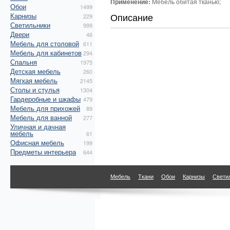
Применение:
Мебель обитая тканью;
Обои
1499
Описание
Карнизы
229
Светильники
999
Двери
46
Мебель для столовой
611
Мебель для кабинетов
294
Спальня
1975
Детская мебель
260
Мягкая мебель
2145
Столы и стулья
1304
Гардеробные и шкафы
479
Мебель для прихожей
89
Мебель для ванной
277
Уличная и дачная
мебель
61
Офисная мебель
199
Предметы интерьера
644
Мебель
Ткани
Обои
Карнизы
Свети