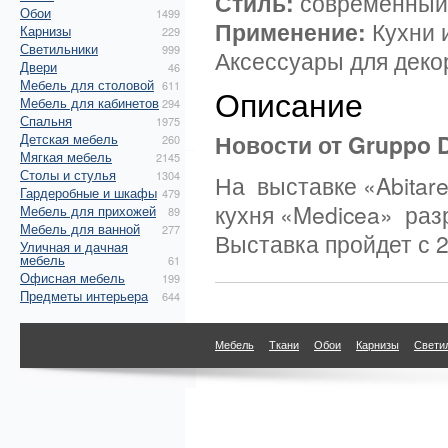
Стиль:
современный 
Обои
1499
Применение:
Кухни и
Карнизы
229
Светильники
999
Аксессуары для деко
Двери
46
Мебель для столовой
611
Описание
Мебель для кабинетов
294
Спальня
1975
Новости от Gruppo 
Детская мебель
260
Мягкая мебель
2145
Столы и стулья
1304
На выставке «Abitare
Гардеробные и шкафы
479
кухня «Medicea» ра
Мебель для прихожей
89
Мебель для ванной
277
Выставка пройдет с 2
Уличная и дачная
мебель
61
Офисная мебель
199
Предметы интерьера
644
Мебель
Ткани
Обои
Карнизы
Свети