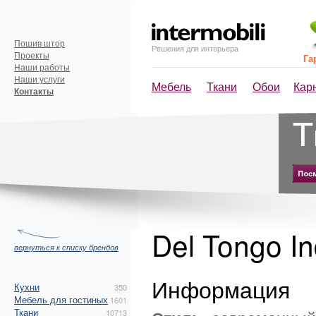
Пошив штор
Решения для интерьера
Проекты
Га
Наши работы
Наши услуги
Мебель
Ткани
Обои
Кар
Контакты
Del Tongo In
вернуться к списку брендов
Информация
Кухни
350
Мебель для гостиных
1601
Ткани
10713