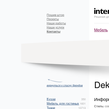
Пошив штор
Решения дл
Проекты
Наши работы
Наши услуги
Мебель
Контакты
Dek
вернуться к списку брендов
Инфор
Кухни
350
Мебель для гостиных
1601
Стиль:
сов
Ткани
10713