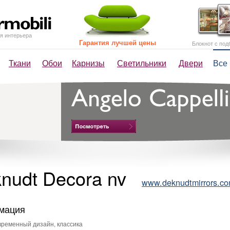
я интерьера
Гарантия лучшей цены
Блокнот с под
Ткани
Обои
Карнизы
Светильники
Двери
Все
nudt Decora nv
www.deknudtmirrors.c
мация
ременный дизайн, классика