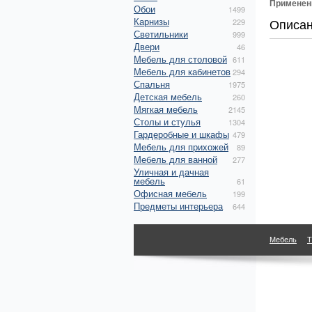
Применен
Обои
1499
Карнизы
Описа
229
Светильники
999
Двери
46
Мебель для столовой
611
Мебель для кабинетов
294
Спальня
1975
Детская мебель
260
Мягкая мебель
2145
Столы и стулья
1304
Гардеробные и шкафы
479
Мебель для прихожей
89
Мебель для ванной
277
Уличная и дачная
мебель
61
Офисная мебель
199
Предметы интерьера
644
Мебель
Т