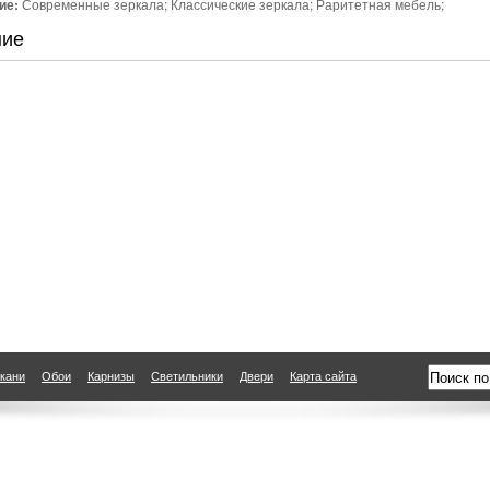
ие:
Современные зеркала; Классические зеркала; Раритетная мебель;
ние
кани
Обои
Карнизы
Светильники
Двери
Карта сайта