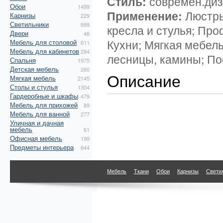
Стиль:
современ.ди
Обои
1499
Применение:
Люстры
Карнизы
229
Светильники
999
кресла и стулья; Про
Двери
46
Кухни; Мягкая мебел
Мебель для столовой
611
Мебель для кабинетов
294
лесницы, камины; По
Спальня
1975
Детская мебель
260
Описание
Мягкая мебель
2145
Столы и стулья
1304
Гардеробные и шкафы
479
Мебель для прихожей
89
Мебель для ванной
277
Уличная и дачная
мебель
61
Офисная мебель
199
Предметы интерьера
644
Мебель
Ткани
Обои
Карнизы
Свети