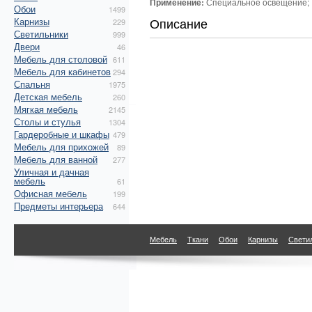
Применение:
Специальное освещение; 
Обои
1499
Описание
Карнизы
229
Светильники
999
Двери
46
Мебель для столовой
611
Мебель для кабинетов
294
Спальня
1975
Детская мебель
260
Мягкая мебель
2145
Столы и стулья
1304
Гардеробные и шкафы
479
Мебель для прихожей
89
Мебель для ванной
277
Уличная и дачная
мебель
61
Офисная мебель
199
Предметы интерьера
644
Мебель
Ткани
Обои
Карнизы
Свети