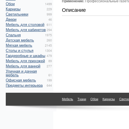
Применение:
Профессиональные газеты
Обои
1499
Описание
Карнизы
229
Светильники
999
Двери
46
Мебель для столовой
611
Мебель для кабинетов
294
Спальня
1975
Детская мебель
260
Мягкая мебель
2145
Столы и стулья
1304
Гардеробные и шкафы
479
Мебель для прихожей
89
Мебель для ванной
277
Уличная и дачная
мебель
61
Офисная мебель
199
Предметы интерьера
644
Мебель
Ткани
Обои
Карнизы
Свети