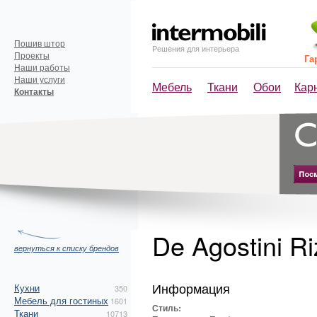
Пошив штор
Решения для интерьера
Проекты
Га
Наши работы
Наши услуги
Мебель
Ткани
Обои
Кар
Контакты
De Agostini Riz
вернуться к списку брендов
Информация
Кухни
350
Мебель для гостиных
1601
Стиль:
Ткани
10713