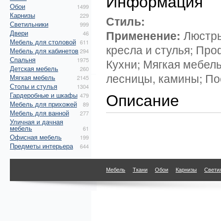
Информация
Обои
1499
Карнизы
229
Стиль:
Светильники
999
Применение:
Люстры
Двери
46
Мебель для столовой
611
кресла и стулья; Про
Мебель для кабинетов
294
Спальня
1975
Кухни; Мягкая мебел
Детская мебель
260
лесницы, камины; По
Мягкая мебель
2145
Столы и стулья
1304
Описание
Гардеробные и шкафы
479
Мебель для прихожей
89
Мебель для ванной
277
Уличная и дачная
мебель
61
Офисная мебель
199
Предметы интерьера
644
Мебель
Ткани
Обои
Карнизы
Свети