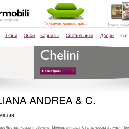
я интерьера
Гарантия лучшей цены
Блокнот с под
Ткани
Обои
Карнизы
Светильники
Двери
Все
LIANA ANDREA & C.
мация
ие:
Люстры; Ковры и гобелены; Мебель для сада; Столы, кресла и стулья; Пр