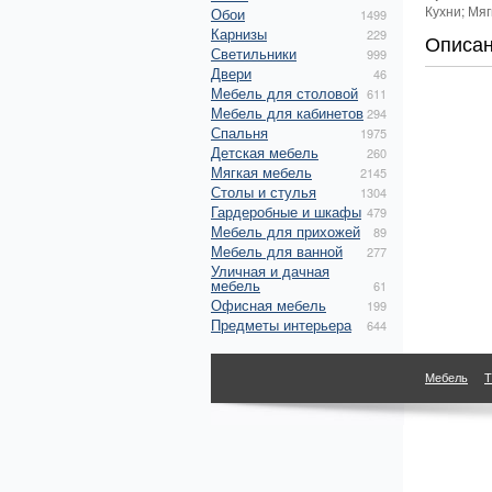
Кухни; Мя
Обои
1499
Карнизы
229
Описа
Светильники
999
Двери
46
Мебель для столовой
611
Мебель для кабинетов
294
Спальня
1975
Детская мебель
260
Мягкая мебель
2145
Столы и стулья
1304
Гардеробные и шкафы
479
Мебель для прихожей
89
Мебель для ванной
277
Уличная и дачная
мебель
61
Офисная мебель
199
Предметы интерьера
644
Мебель
Т