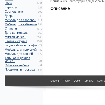
Применение:
Аксессуары для декора; М
Обои
1499
Карнизы
Описание
229
Светильники
999
Двери
46
Мебель для столовой
611
Мебель для кабинетов
294
Спальня
1975
Детская мебель
260
Мягкая мебель
2145
Столы и стулья
1304
Гардеробные и шкафы
479
Мебель для прихожей
89
Мебель для ванной
277
Уличная и дачная
мебель
61
Офисная мебель
199
Предметы интерьера
644
Мебель
Ткани
Обои
Карнизы
Свети