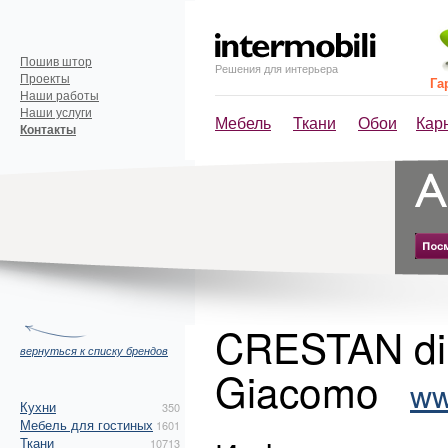
Пошив штор
Решения для интерьера
Проекты
Га
Наши работы
Наши услуги
Мебель
Ткани
Обои
Кар
Контакты
CRESTAN di 
вернуться к списку брендов
Giacomo
ww
Кухни
350
Мебель для гостиных
1601
Ткани
10713