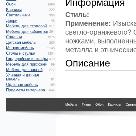
Информация
Обои
1499
Карнизы
229
Стиль:
Светильники
999
Двери
46
Применение:
Изыскан
Мебель для столовой
611
светло-оранжевого? 
Мебель для кабинетов
294
Спальня
1975
ножками, выполненны
Детская мебель
260
металла и этнически
Мягкая мебель
2145
Столы и стулья
1304
Гардеробные и шкафы
Описание
479
Мебель для прихожей
89
Мебель для ванной
277
Уличная и дачная
мебель
61
Офисная мебель
199
Предметы интерьера
644
Мебель
Ткани
Обои
Карнизы
Свети