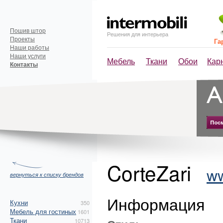
Пошив штор
Решения для интерьера
Проекты
Га
Наши работы
Наши услуги
Мебель
Ткани
Обои
Кар
Контакты
CorteZari
ww
вернуться к списку брендов
Информация
Кухни
350
Мебель для гостиных
1601
Ткани
10713