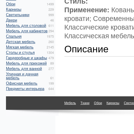
Стиль:
Обои
1499
Применение:
Кованы
Карнизы
229
Светильники
999
кровати; Современны
Двери
46
Классические кроват
Мебель для столовой
611
Мебель для кабинетов
294
Классическая мебель
Спальня
1975
Детская мебель
260
Описание
Мягкая мебель
2145
Столы и стулья
1304
Гардеробные и шкафы
479
Мебель для прихожей
89
Мебель для ванной
277
Уличная и дачная
мебель
61
Офисная мебель
199
Предметы интерьера
644
Мебель
Ткани
Обои
Карнизы
Свети