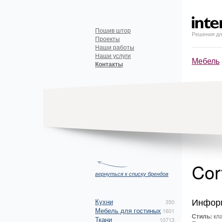
Пошив штор
Решения дл
Проекты
Наши работы
Наши услуги
Мебель
Контакты
Cor
вернуться к списку брендов
Инфор
Кухни
350
Мебель для гостиных
1601
Стиль:
кла
Ткани
10713