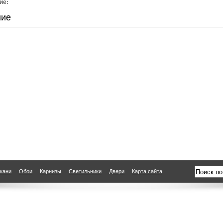
ие:
ние
кани
Обои
Карнизы
Светильники
Двери
Карта сайта