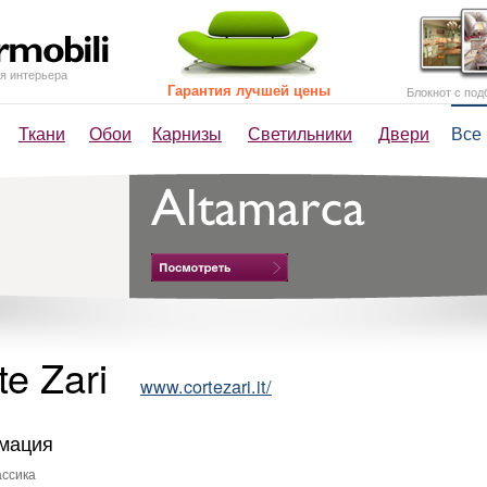
я интерьера
Гарантия лучшей цены
Блокнот с под
Ткани
Обои
Карнизы
Светильники
Двери
Все
te Zari
www.cortezari.it/
мация
ссика