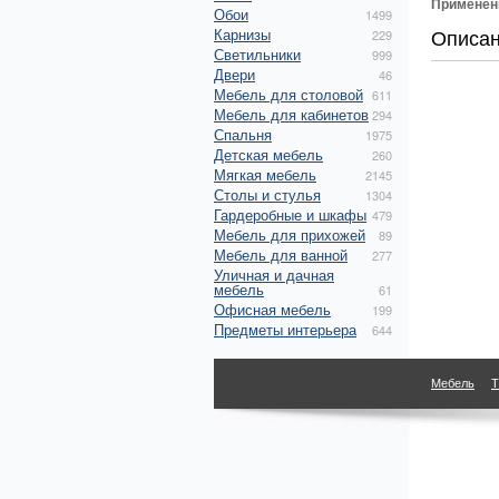
Применен
Обои
1499
Описа
Карнизы
229
Светильники
999
Двери
46
Мебель для столовой
611
Мебель для кабинетов
294
Спальня
1975
Детская мебель
260
Мягкая мебель
2145
Столы и стулья
1304
Гардеробные и шкафы
479
Мебель для прихожей
89
Мебель для ванной
277
Уличная и дачная
мебель
61
Офисная мебель
199
Предметы интерьера
644
Мебель
Т