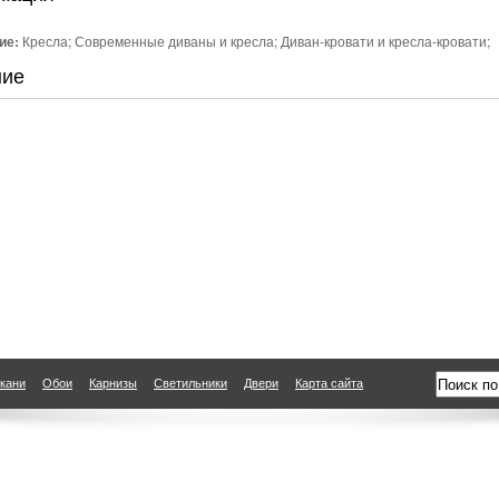
ие:
Кресла; Современные диваны и кресла; Диван-кровати и кресла-кровати;
ние
кани
Обои
Карнизы
Светильники
Двери
Карта сайта