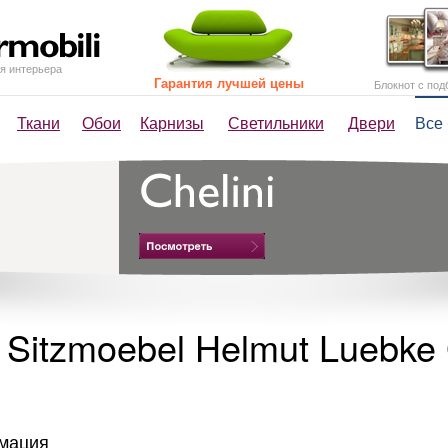
я интерьера
Гарантия лучшей цены
Блокнот с под
Ткани
Обои
Карнизы
Светильники
Двери
Все
 Sitzmoebel Helmut Luebk
мация