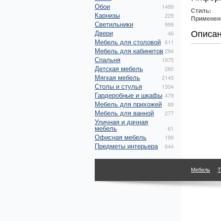
Обои
1499
Стиль:
Карнизы
229
Применен
Светильники
999
Описа
Двери
46
Мебель для столовой
611
Мебель для кабинетов
294
Спальня
1975
Детская мебель
260
Мягкая мебель
2145
Столы и стулья
1304
Гардеробные и шкафы
479
Мебель для прихожей
89
Мебель для ванной
277
Уличная и дачная
мебель
61
Офисная мебель
199
Предметы интерьера
644
Мебель
Т