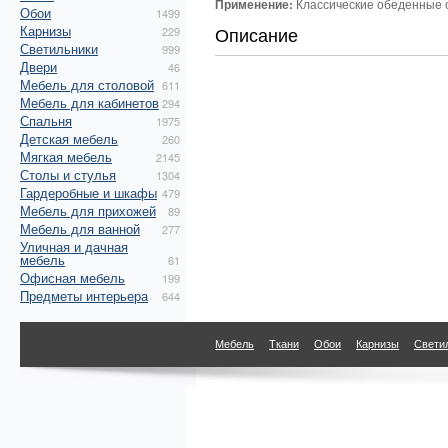
Применение:
Классические обеденные 
Обои
1499
Карнизы
Описание
229
Светильники
999
Двери
46
Мебель для столовой
611
Мебель для кабинетов
294
Спальня
1975
Детская мебель
260
Мягкая мебель
2145
Столы и стулья
1304
Гардеробные и шкафы
479
Мебель для прихожей
89
Мебель для ванной
277
Уличная и дачная
мебель
61
Офисная мебель
199
Предметы интерьера
644
Мебель
Ткани
Обои
Карнизы
Свети