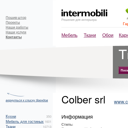
Пошив штор
Решения для интерьера
Проекты
Га
Наши работы
Наши услуги
Мебель
Ткани
Обои
Кар
Контакты
Colber srl
вернуться к списку брендов
www.co
Информация
Кухни
350
Мебель для гостиных
1601
Стиль:
Ткани
10713