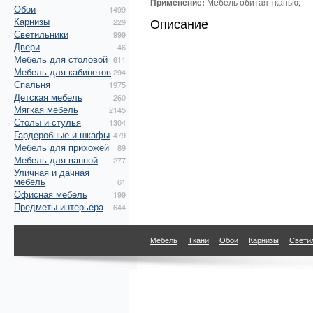
Применение:
Мебель обитая тканью;
Обои
1499
Описание
Карнизы
229
Светильники
999
Двери
46
Мебель для столовой
611
Мебель для кабинетов
294
Спальня
1975
Детская мебель
260
Мягкая мебель
2145
Столы и стулья
1304
Гардеробные и шкафы
479
Мебель для прихожей
89
Мебель для ванной
277
Уличная и дачная
мебель
61
Офисная мебель
199
Предметы интерьера
644
Мебель
Ткани
Обои
Карнизы
Свети