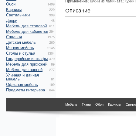
Применение:
Кухни из ламината; Кухни 
Обои
1499
Описание
Карнизы
229
Светильники
999
Двери
46
Мебель для столовой
611
Мебель для кабинетов
294
Спальня
1975
Детская мебель
260
Мягкая мебель
2145
Столы и стулья
1304
Гардеробные и шкафы
479
Мебель для прихожей
89
Мебель для ванной
277
Уличная и дачная
мебель
61
Офисная мебель
199
Предметы интерьера
644
Мебель
Ткани
Обои
Карнизы
Свети