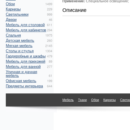
Применение:
Специальное освещение; 
Обои
1499
Описание
Карнизы
229
Светильники
999
Двери
46
Мебель для столовой
611
Мебель для кабинетов
294
Спальня
1975
Детская мебель
260
Мягкая мебель
2145
Столы и стулья
1304
Гардеробные и шкафы
479
Мебель для прихожей
89
Мебель для ванной
277
Уличная и дачная
мебель
61
Офисная мебель
199
Предметы интерьера
644
Мебель
Ткани
Обои
Карнизы
Свети